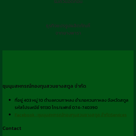
รมควันอัดก้อน
ธุรกิจแปรรูปผลิตภัณฑ์
จากยางพารา
ชุมนุมสหกรณ์กองทุนสวนยางสตูล จำกัด
ที่อยู่ 403 หมู่ 10 ตำบลควนกาหลง อำเภอควนกาหลง จังหวัดสตูล
รหัสไปรษณีย์ 91130 โทร/แฟกซ์ 074-740390
Facebook : ชุมนุมสหกรณ์กองทุนสวนยางสตูล จำกัดServices
Contact