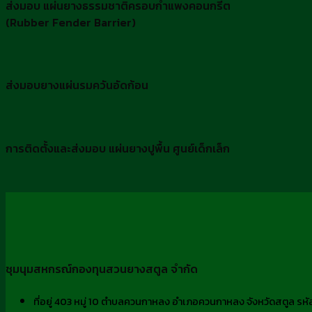
ส่งมอบ แผ่นยางธรรมชาติครอบกำแพงคอนกรีต
(Rubber Fender Barrier)
ส่งมอบยางแผ่นรมควันอัดก้อน
การติดตั้งและส่งมอบ แผ่นยางปูพื้น ศูนย์เด็กเล็ก
ชุมนุมสหกรณ์กองทุนสวนยางสตูล จำกัด
ที่อยู่ 403 หมู่ 10 ตำบลควนกาหลง อำเภอควนกาหลง จังหวัดสตูล ร