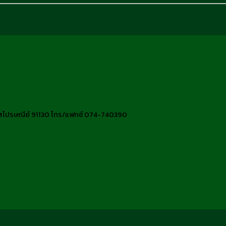
หัสไปรษณีย์ 91130 โทร/แฟกซ์ 074-740390