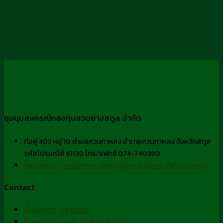
ชุมนุมสหกรณ์กองทุนสวนยางสตูล จำกัด
ที่อยู่ 403 หมู่ 10 ตำบลควนกาหลง อำเภอควนกาหลง จังหวัดสตูล
รหัสไปรษณีย์ 91130 โทร/แฟกซ์ 074-740390
Facebook : ชุมนุมสหกรณ์กองทุนสวนยางสตูล จำกัดServices
Contact
มือถือ 087-2942655
E-mail : coopsatun1@gmail.com